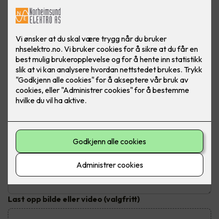
Send inn din henvendelse
Fyll ut dine kontaktopplysninger og send inn kontaktskjema.
Du vil bli kontaktet innen tre virkedager
Hva trenger du hjelp til?
Emne
*
Beskrivelse av jobben
Last opp bilde eller video
(valgfritt)