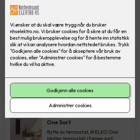
Vis flere
filtre
Bytte av termostat - ELKO
One Hvit
Bytte av termostat, til ELKO One
Matter termostat, i fargen hvit.
Inkludert montering.
2,850
,-
Bytte av termostat - ELKO
One Sort
Bytte av termostat, til ELKO One
Matter termostat, i fargen sort.