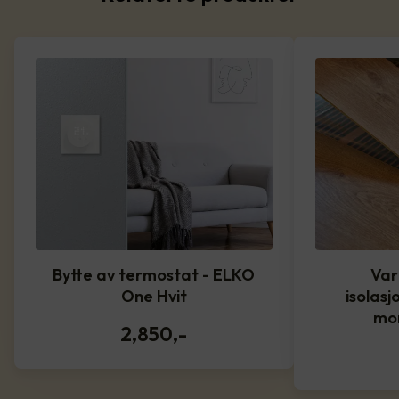
Bytte av termostat - ELKO
Var
One Hvit
isolasj
mo
2,850
,-