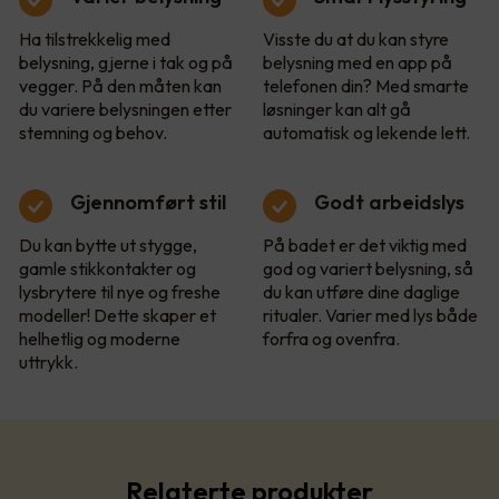
Ha tilstrekkelig med
Visste du at du kan styre
belysning, gjerne i tak og på
belysning med en app på
vegger. På den måten kan
telefonen din? Med smarte
du variere belysningen etter
løsninger kan alt gå
stemning og behov.
automatisk og lekende lett.
Gjennomført stil
Godt arbeidslys
Du kan bytte ut stygge,
På badet er det viktig med
gamle stikkontakter og
god og variert belysning, så
lysbrytere til nye og freshe
du kan utføre dine daglige
modeller! Dette skaper et
ritualer. Varier med lys både
helhetlig og moderne
forfra og ovenfra.
uttrykk.
Relaterte produkter