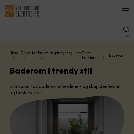
Søk
Hjem
Tjenester
Privat
Inspirasjonsguiden
Trend
Baderom
interiørstil
Baderom i trendy stil
Bli inspirert av baderomstrendene - og skap den lekne
og freshe stilen!