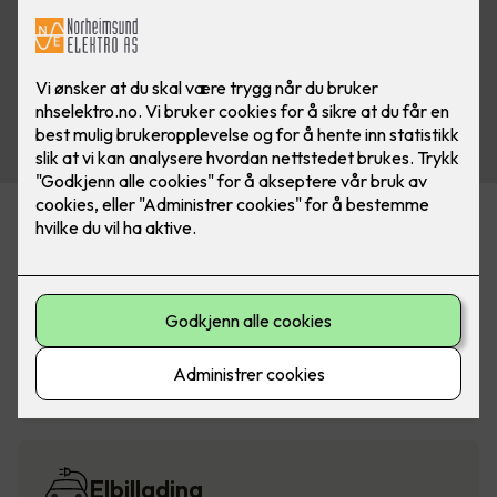
Alarm og sikkerhet
Belysning
Elbillading