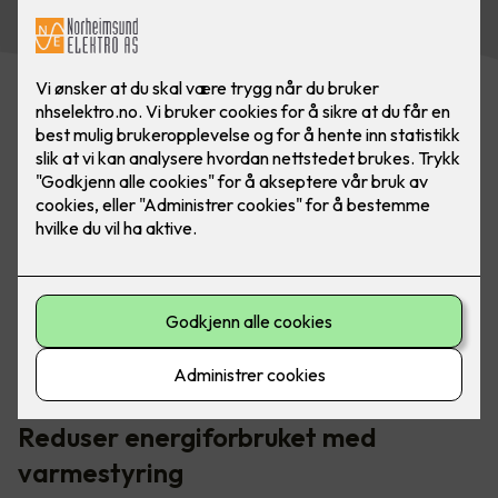
Smart varmestyring gir deg full kontroll på
energiforbruket ditt i hele boligen. Dette kan du enkelt
styre fra et veggpanel.
Reduser energiforbruket med
varmestyring