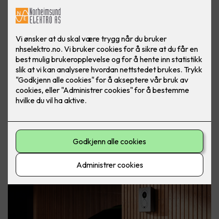
Elbil er kommet for å bli. Med elbillader hjemme har du
alltid fulladet bil, klar for både store og små eventyr. Foto:
Easee